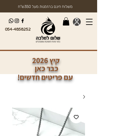
משלוח חינם בהזמנות מעל 350ש"ח
054-4858252
2026 קיץ
כבר כאן
!עם פריטים חדשים