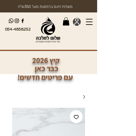
משלוח חינם בהזמנות מעל 350ש"ח
054-4858252
2026 קיץ
כבר כאן
!עם פריטים חדשים