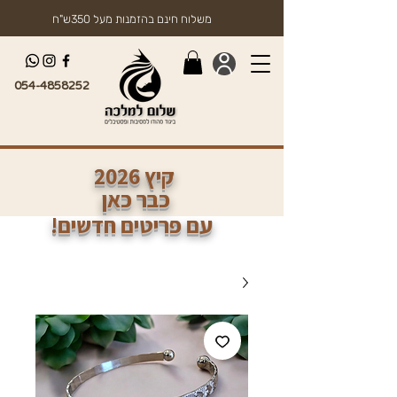
משלוח חינם בהזמנות מעל 350ש"ח
054-4858252
2026 קיץ
כבר כאן
!עם פריטים חדשים