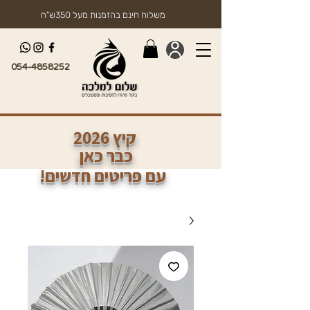
משלוח חינם בהזמנות מעל 350ש"ח
054-4858252
2026 קיץ
כבר כאן
!עם פריטים חדשים