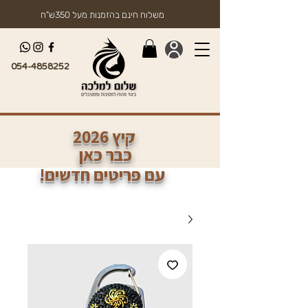
משלוח חינם בהזמנות מעל 350ש"ח
054-4858252
2026 קיץ
כבר כאן
!עם פריטים חדשים