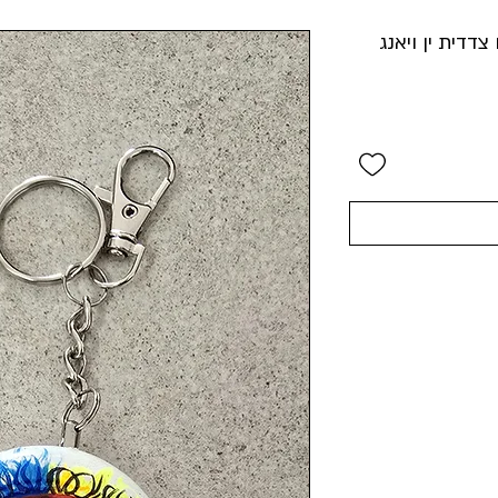
צדדית ין ויאנג