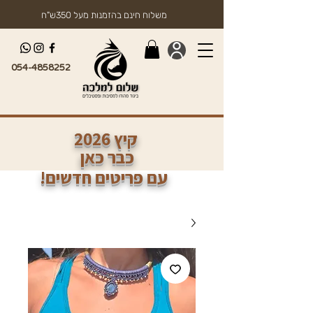
משלוח חינם בהזמנות מעל 350ש"ח
054-4858252
2026 קיץ
כבר כאן
!עם פריטים חדשים