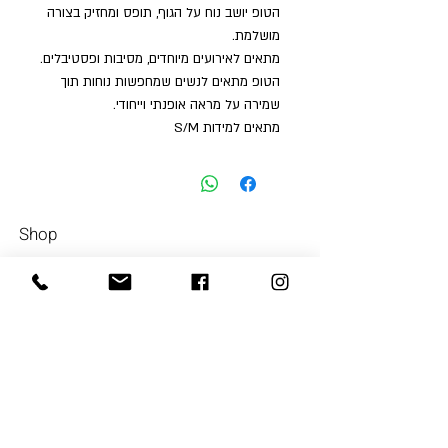
הטופ יושב נוח על הגוף, תופס ומחזיק בצורה
מושלמת.
מתאים לאירועים מיוחדים, מסיבות ופסטיבלים.
הטופ מתאים לנשים שמחפשות נוחות תוך
שמירה על מראה אופנתי וייחודי.
מתאים למידות S/M
Shop
Men
054-4858252
Women
Accessories
Our Store
About Us
Subscrib