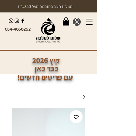
משלוח חינם בהזמנות מעל 350ש"ח
054-4858252
2026 קיץ
כבר כאן
!עם פריטים חדשים