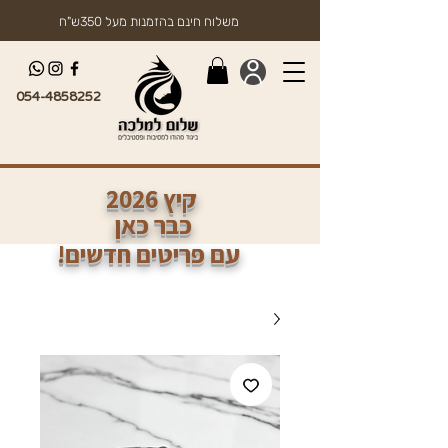
משלוח חינם בהזמנות מעל 350ש"ח
054-4858252
2026 קיץ
כבר כאן
!עם פריטים חדשים