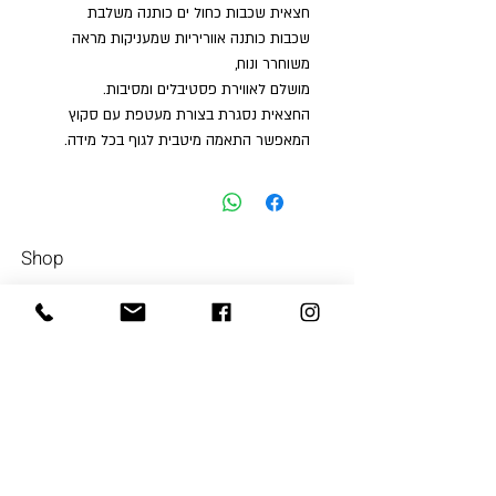
חצאית שכבות כחול ים כותנה משלבת
שכבות כותנה אווריריות שמעניקות מראה
משוחרר ונוח,
מושלם לאווירת פסטיבלים ומסיבות.
החצאית נסגרת בצורת מעטפת עם סקוץ
המאפשר התאמה מיטבית לגוף בכל מידה.
Shop
Men
054-4858252
Women
Accessories
Our Store
About Us
Subscrib