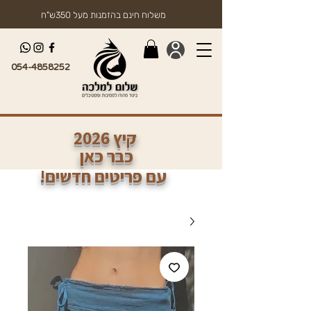
משלוח חינם בהזמנות מעל 350ש"ח
054-4858252
2026 קיץ
כבר כאן
!עם פריטים חדשים