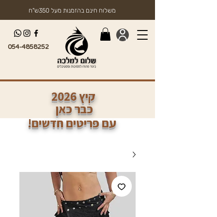
משלוח חינם בהזמנות מעל 350ש"ח
054-4858252
2026 קיץ
כבר כאן
!עם פריטים חדשים