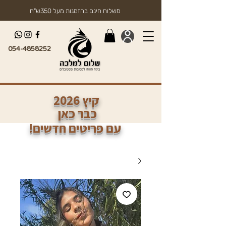
משלוח חינם בהזמנות מעל 350ש"ח
054-4858252
2026 קיץ
כבר כאן
!עם פריטים חדשים