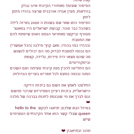
קצת שונה.
הסיפור שעומד מאחורי הקינוח אינו נבדק 
בוודאות, מעין אגדה אורבנית שרצה בהודו מזמן 
לזמן.
הסיפור הוא שאי שם בשנות ה 2000 באיזה לילה 
כשהכל כבר סגור, קבוצת ישראלים היו במאנצ׳ 
מטורף וביקשו מאחראי הגסט האוס שיפתח להם 
את המטבח.
ובהודו כמו בהודו, סאב קוץ׳ מילגה (הכל אפשרי) 
הם נכנסו למטבח לבדוק מה הם יכולים לנשנש.
מה שהם מצאו היה פירות, גלידה, קצפת 
וביסקוויטים.
הם החליטו להכין מנת קינוח טעימה ועם השנים 
המנה נכנסה כמעט לכל תפריט בערים הגדולות.
החלטנו לאמץ את השם גם בזכות הזיקה 
הישראלית, בזכות רעיון הפמיניזם שניכר מהשם 
וגם לברך את מי שנכנסת לחנות בברכה של מלכה  
👑
בטיול הבא שלכם, תדאגו לבקש hello to the 
queen שבלי קשר הוא אחד הקינוחים הטעימים 
שיש.
תהנו ובתיאבון ❤️