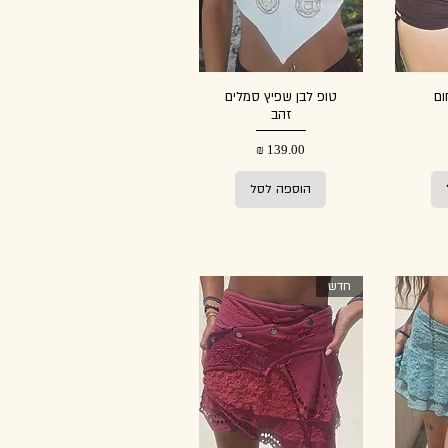
ום
טופ לבן שפיץ סמלים
זהב
מחיר
הוספה לסל
חדש