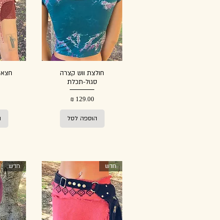
חולצת ווש קצרה
חצאי
סגול-תכלת
מחיר
הוספה לסל
ה
חדש
חדש