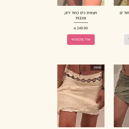
ל ים
חצאית כיס כחול ירוק
שכבות
מחיר
אזל מהמלאי
new