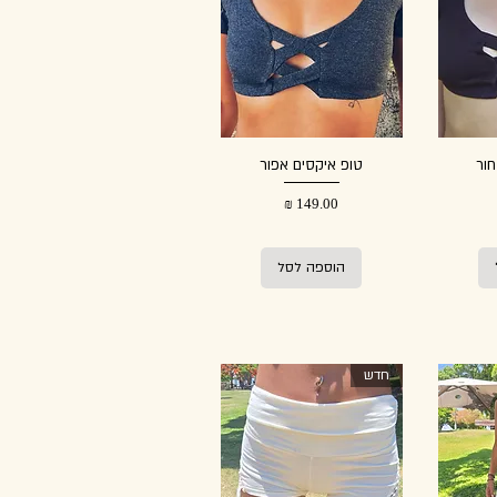
חור
טופ איקסים אפור
מחיר
הוספה לסל
חדש