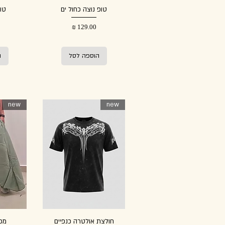
טופ נוצה כחול ים
טו
מחיר
הוספה לסל
ה
new
new
חולצת אולטרה כנפיים
מכנ