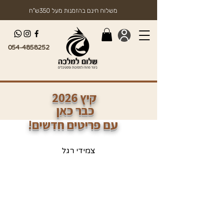
משלוח חינם בהזמנות מעל 350ש"ח
054-4858252
2026 קיץ
כבר כאן
!עם פריטים חדשים
צמידי רגל