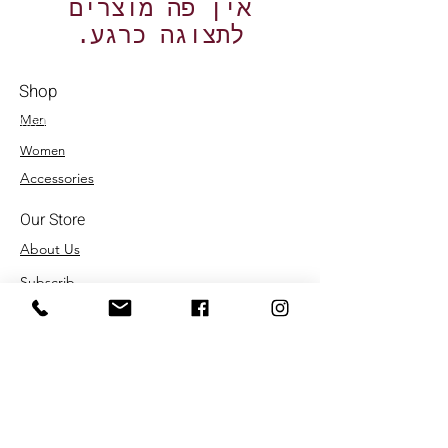
לתצוגה כרגע.
Shop
Men
054-4858252
Women
Accessories
Our Store
About Us
Subscrib
e
Terms & Conditions
Store Policy
Shipping & Returns