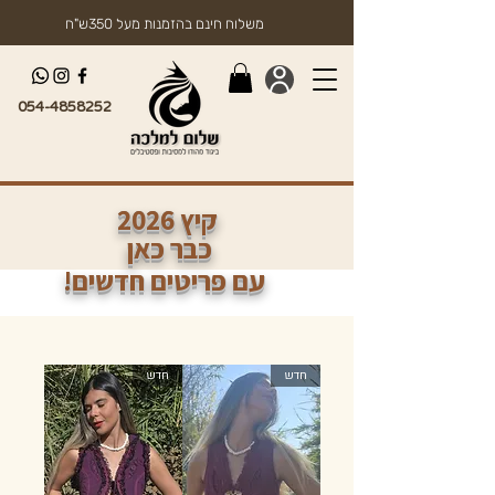
משלוח חינם בהזמנות מעל 350ש"ח
054-4858252
2026 קיץ
כבר כאן
!עם פריטים חדשים
חדש
חדש