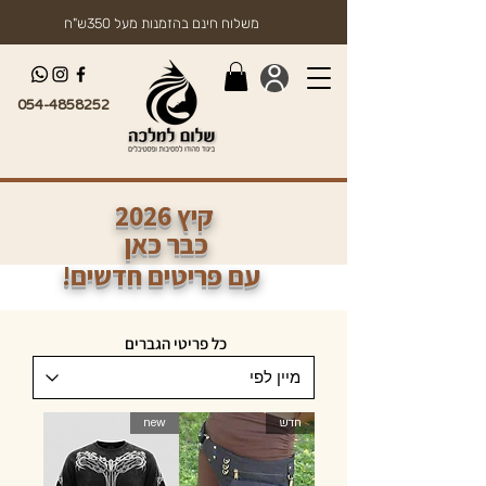
משלוח חינם בהזמנות מעל 350ש"ח
054-4858252
2026 קיץ
כבר כאן
!עם פריטים חדשים
כל פריטי הגברים
חדש
new